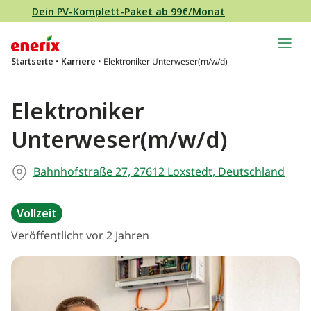
Direkt zum Inhalt wechseln
Dein PV-Komplett-Paket ab 99€/Monat
Hauptnavigation
Startseite
•
Karriere
•
Elektroniker Unterweser(m/w/d)
Elektroniker
Unterweser(m/w/d)
Bahnhofstraße 27, 27612 Loxstedt, Deutschland
Vollzeit
Veröffentlicht vor 2 Jahren