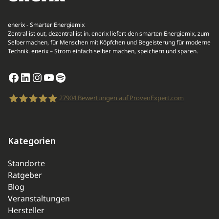
enerix - Smarter Energiemix
Zentral ist out, dezentral ist in. enerix liefert den smarten Energiemix, zum
Selbermachen, für Menschen mit Köpfchen und Begeisterung für moderne
Technik. enerix – Strom einfach selber machen, speichern und sparen.
Facebook
LinkedIn
Instagram
YouTube
Spotify
27904
Bewertungen auf ProvenExpert.com
enerix
Kategorien
Standorte
Ratgeber
Blog
Veranstaltungen
Hersteller