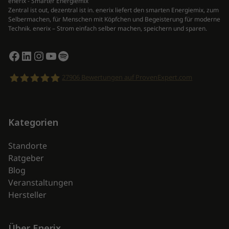
enerix - Smarter Energiemix
Zentral ist out, dezentral ist in. enerix liefert den smarten Energiemix, zum
Selbermachen, für Menschen mit Köpfchen und Begeisterung für moderne
Technik. enerix – Strom einfach selber machen, speichern und sparen.
Facebook
LinkedIn
Instagram
YouTube
Spotify
27906
Bewertungen auf ProvenExpert.com
enerix
Kategorien
Standorte
Ratgeber
Blog
Veranstaltungen
Hersteller
Über Enerix