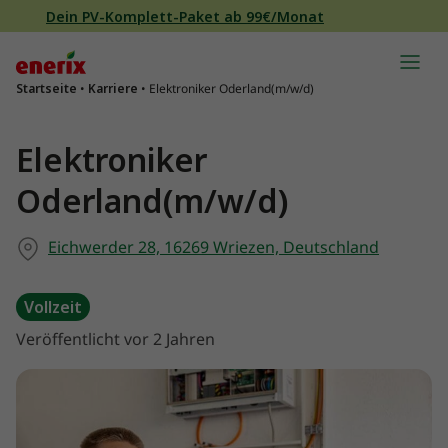
Direkt zum Inhalt wechseln
Dein PV-Komplett-Paket ab 99€/Monat
Hauptnavigation
Startseite
•
Karriere
•
Elektroniker Oderland(m/w/d)
Elektroniker
Oderland(m/w/d)
Eichwerder 28, 16269 Wriezen, Deutschland
Vollzeit
Veröffentlicht vor 2 Jahren