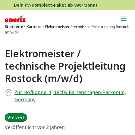
Direkt zum Inhalt wechseln
Dein PV-Komplett-Paket ab 99€/Monat
Hauptnavigation
Startseite
•
Karriere
•
Elektromeister / technische Projektleitung Rostock
(m/w/d)
Elektromeister /
technische Projektleitung
Rostock (m/w/d)
Zur Hofkoppel 1, 18209 Bartenshagen-Parkentin,
Germany
Vollzeit
Veröffentlicht vor 2 Jahren