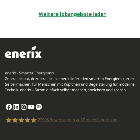
Weitere Jobangebote laden
enerix - Smarter Energiemix
Zentral ist out, dezentral ist in. enerix liefert den smarten Energiemix, zum
Selbermachen, für Menschen mit Köpfchen und Begeisterung für moderne
Technik. enerix – Strom einfach selber machen, speichern und sparen.
Facebook
LinkedIn
Instagram
YouTube
Spotify
27905
Bewertungen auf ProvenExpert.com
enerix