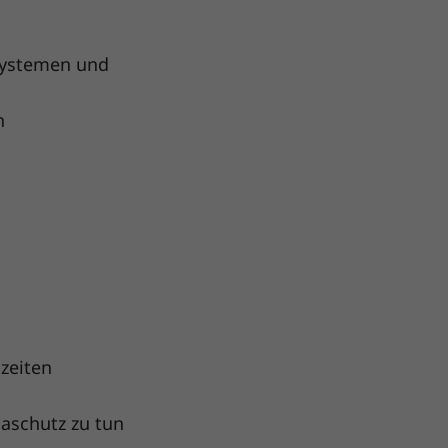
rsystemen und
n
szeiten
maschutz zu tun