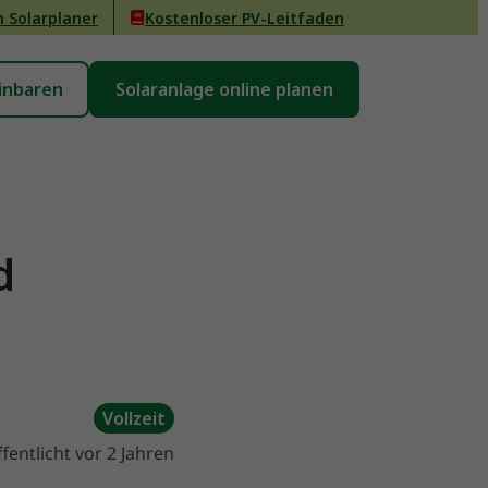
n Solarplaner
Kostenloser PV-Leitfaden
inbaren
Solaranlage online planen
d
Vollzeit
fentlicht vor 2 Jahren