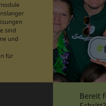
kmodule
enslanger
lösungen
e sind
rme und
n für
Bereit 