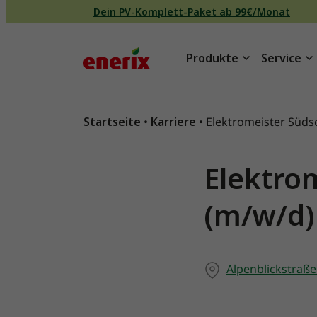
Direkt zum Inhalt wechseln
Dein PV-Komplett-Paket ab 99€/Monat
Produkte
Service
Hauptnavigation
Startseite
•
Karriere
•
Elektromeister Süd
Elektro
(m/w/d)
Alpenblickstraß