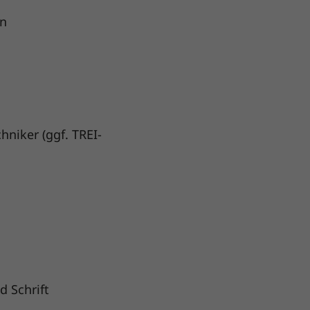
en
niker (ggf. TREI-
 Schrift