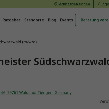
Fachbetrieb finden
Logi
Ratgeber
Standorte
Blog
Events
Beratung vere
schwarzwald (m/w/d)
meister Südschwarzwal
e 4A, 79761 Waldshut-Tiengen, Germany
Veröf