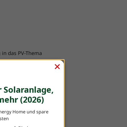
eg in das PV-Thema
F
r Partner den
 Solaranlage,
ehr (2026)
Freund.“
nergy Home und spare
osten