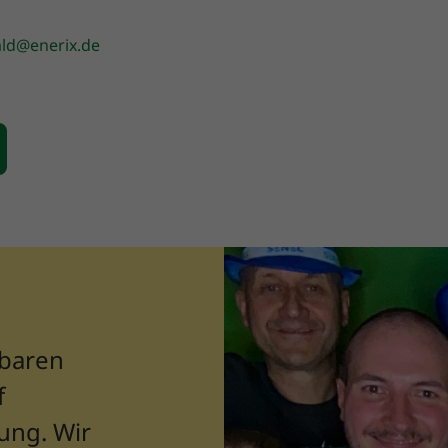
ld@enerix.de
rbaren
f
ung. Wir