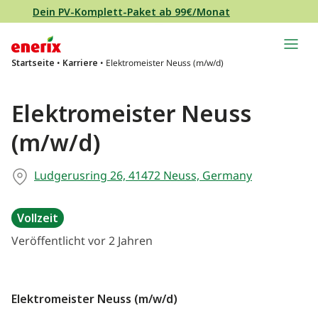
Direkt zum Inhalt wechseln
Dein PV-Komplett-Paket ab 99€/Monat
Hauptnavigation
Startseite
•
Karriere
•
Elektromeister Neuss (m/w/d)
Elektromeister Neuss
(m/w/d)
Ludgerusring 26, 41472 Neuss, Germany
Vollzeit
Veröffentlicht vor 2 Jahren
Elektromeister Neuss (m/w/d)