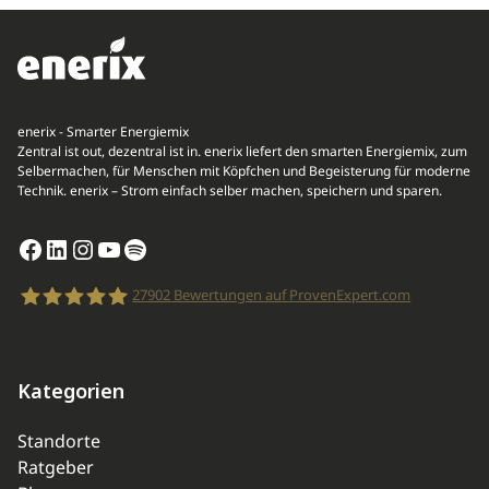
enerix - Smarter Energiemix
Zentral ist out, dezentral ist in. enerix liefert den smarten Energiemix, zum
Selbermachen, für Menschen mit Köpfchen und Begeisterung für moderne
Technik. enerix – Strom einfach selber machen, speichern und sparen.
Facebook
LinkedIn
Instagram
YouTube
Spotify
27902
Bewertungen auf ProvenExpert.com
enerix
Kategorien
Standorte
Ratgeber