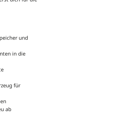
speicher und
ten in die
te
rzeug für
gen
eu ab