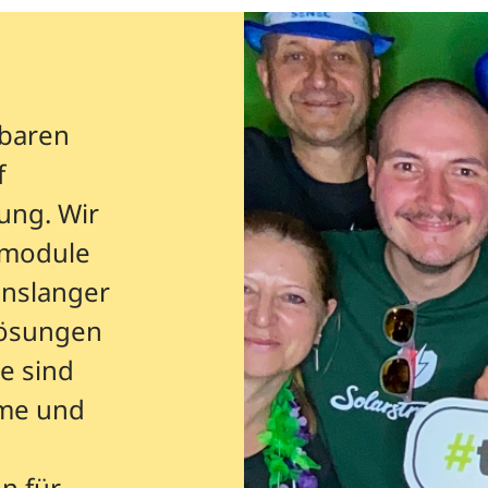
rbaren
f
ung. Wir
kmodule
enslanger
lösungen
e sind
rme und