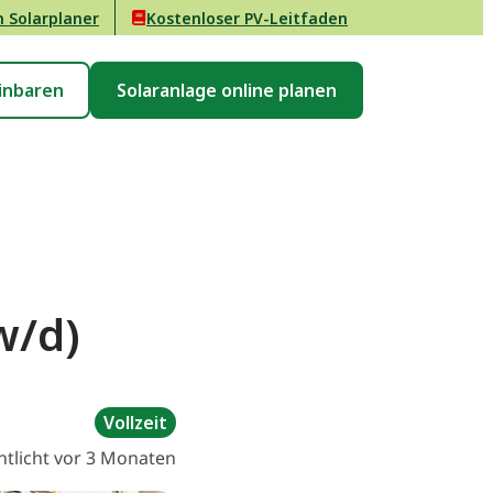
n Solarplaner
Kostenloser PV-Leitfaden
inbaren
Solaranlage online planen
w/d)
Vollzeit
ntlicht vor 3 Monaten