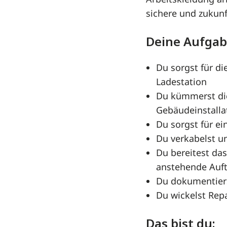
sichere und zukunf
Deine Aufgab
Du sorgst für d
Ladestation
Du kümmerst dic
Gebäudeinstalla
Du sorgst für e
Du verkabelst u
Du bereitest das
anstehende Auft
Du dokumentiers
Du wickelst Repa
Das bist du: