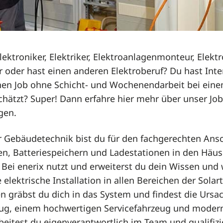
lektroniker, Elektriker, Elektroanlagenmonteur, Elektr
 oder hast einen anderen Elektroberuf? Du hast Int
en Job ohne Schicht- und Wochenendarbeit bei einem
chätzt? Super! Dann erfahre hier mehr über unser J
gen.
ür Gebäudetechnik bist du für den fachgerechten Ans
en, Batteriespeichern und Ladestationen in den Häus
Bei enerix nutzt und erweiterst du dein Wissen und 
e elektrische Installation in allen Bereichen der Solart
n gräbst du dich in das System und findest die Ursa
g, einem hochwertigen Servicefahrzeug und moder
beitest du eigenverantwortlich im Team und qualifizie