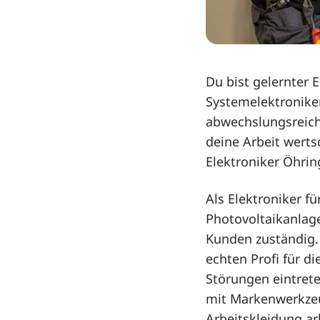
Du bist gelernter E
Systemelektroniker
abwechslungsreich
deine Arbeit werts
Elektroniker Öhrin
Als Elektroniker f
Photovoltaikanlag
Kunden zuständig. 
echten Profi für di
Störungen eintrete
mit Markenwerkzeu
Arbeitskleidung ar