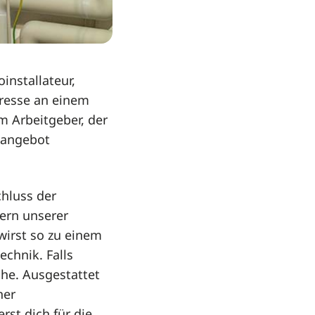
oinstallateur,
eresse an einem
 Arbeitgeber, der
obangebot
chluss der
ern unserer
wirst so zu einem
echnik. Falls
che. Ausgestattet
ner
rst dich für die