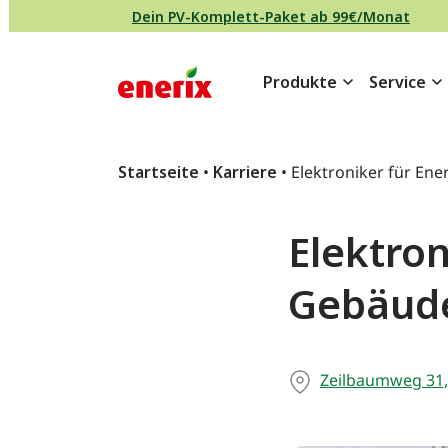
Direkt zum Inhalt wechseln
Dein PV-Komplett-Paket ab 99€/Monat
Produkte
Service
Hauptnavigation
Startseite
•
Karriere
•
Elektroniker für En
Elektron
Gebäude
Zeilbaumweg 31,