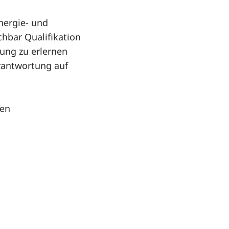
nergie- und
chbar Qualifikation
lung zu erlernen
rantwortung auf
hen