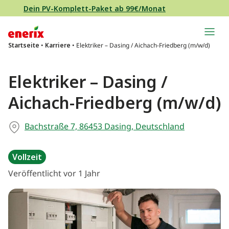
Direkt zum Inhalt wechseln
Dein PV-Komplett-Paket ab 99€/Monat
Hauptnavigation
Startseite
•
Karriere
•
Elektriker – Dasing / Aichach-Friedberg (m/w/d)
Elektriker – Dasing /
Aichach-Friedberg (m/w/d)
Bachstraße 7, 86453 Dasing, Deutschland
Vollzeit
Veröffentlicht vor 1 Jahr