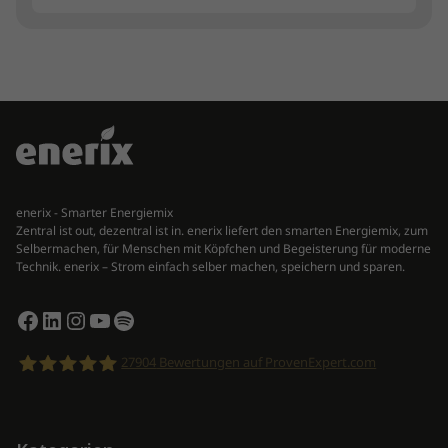
enerix - Smarter Energiemix
Zentral ist out, dezentral ist in. enerix liefert den smarten Energiemix, zum
Selbermachen, für Menschen mit Köpfchen und Begeisterung für moderne
Technik. enerix – Strom einfach selber machen, speichern und sparen.
Facebook
LinkedIn
Instagram
YouTube
Spotify
27904
Bewertungen auf ProvenExpert.com
enerix