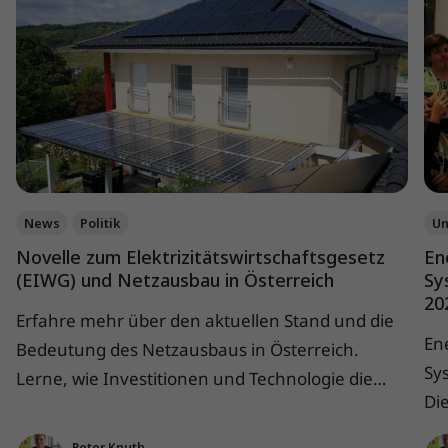
News
Politik
Un
Novelle zum Elektrizitätswirtschaftsgesetz
En
(EIWG) und Netzausbau in Österreich
Sy
20
Erfahre mehr über den aktuellen Stand und die
Ene
Bedeutung des Netzausbaus in Österreich.
Sy
Lerne, wie Investitionen und Technologie die
Die
Netzstabilität und Energieeffizienz fördern.
For
Peter Knuth