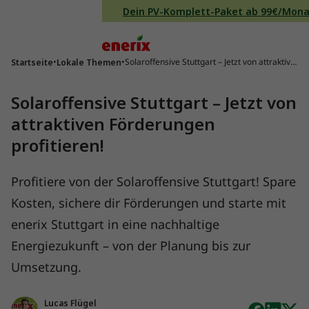
Direkt zum Inhalt wechseln
Dein PV-Komplett-Paket ab 99€/Mon
Hauptnavigation
•
•
Solaroffensive Stuttgart – Jetzt von attraktive
Startseite
Lokale Themen
n Förderungen profitieren!
Solaroffensive Stuttgart – Jetzt von
attraktiven Förderungen
profitieren!
Profitiere von der Solaroffensive Stuttgart! Spare
Kosten, sichere dir Förderungen und starte mit
enerix Stuttgart in eine nachhaltige
Energiezukunft – von der Planung bis zur
Umsetzung.
Lucas Flügel