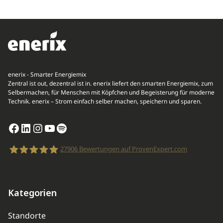
enerix - Smarter Energiemix
Zentral ist out, dezentral ist in. enerix liefert den smarten Energiemix, zum
Selbermachen, für Menschen mit Köpfchen und Begeisterung für moderne
Technik. enerix – Strom einfach selber machen, speichern und sparen.
Facebook
LinkedIn
Instagram
YouTube
Spotify
27906
Bewertungen auf ProvenExpert.com
enerix
Kategorien
Standorte