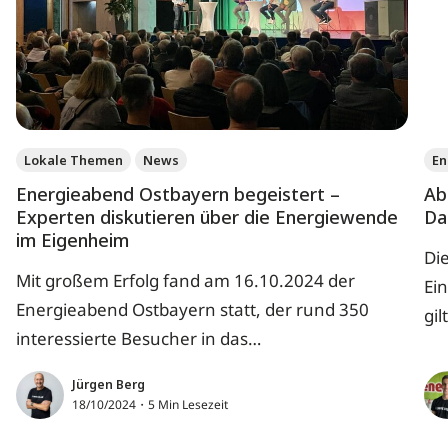
Lokale Themen
News
En
Energieabend Ostbayern begeistert –
Ab
Experten diskutieren über die Energiewende
Da
im Eigenheim
Die
Mit großem Erfolg fand am 16.10.2024 der
Ei
Energieabend Ostbayern statt, der rund 350
gi
interessierte Besucher in das
feh
Veranstaltungszentrum in Regensburg lockte.
Be
Jürgen Berg
Die Veranstaltung, die unter dem Motto
Spe
18/10/2024・5 Min Lesezeit
„Energiewende im Eigenheim“