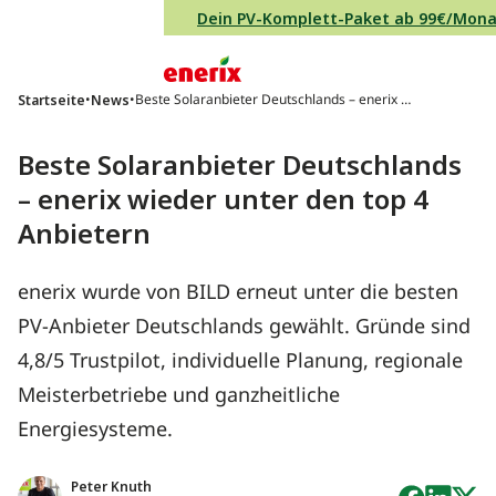
Direkt zum Inhalt wechseln
Dein PV-Komplett-Paket ab 99€/Mon
Hauptnavigation
•
•
Beste Solaranbieter Deutschlands – enerix w
Startseite
News
ieder unter den top 4 Anbietern
Beste Solaranbieter Deutschlands
– enerix wieder unter den top 4
Anbietern
enerix wurde von BILD erneut unter die besten
PV-Anbieter Deutschlands gewählt. Gründe sind
4,8/5 Trustpilot, individuelle Planung, regionale
Meisterbetriebe und ganzheitliche
Energiesysteme.
Peter Knuth