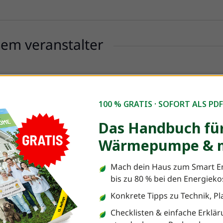
sem veranstalter
100 % GRATIS · SOFORT ALS PD
Das Handbuch für
Es wurden keine Ergebnisse gefunden.
Hinweis
Wärmepumpe & m
Mach dein Haus zum Smart E
bis zu 80 % bei den Energiek
Konkrete Tipps zu Technik, 
Checklisten & einfache Erklär