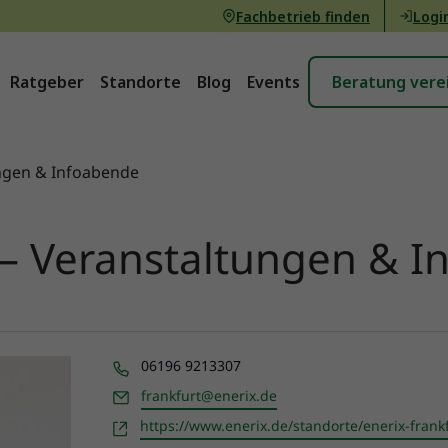
Fachbetrieb finden
Logi
Ratgeber
Standorte
Blog
Events
Beratung vere
ungen & Infoabende
 – Veranstaltungen & 
Telefon
06196 9213307
Email
frankfurt@enerix.de
Webseite
https://www.enerix.de/standorte/enerix-frankf