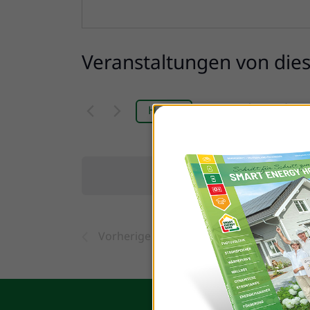
Veranstaltungen von die
Anstehende
Heute
Datum
wählen.
Vorherige
Veranstaltungen