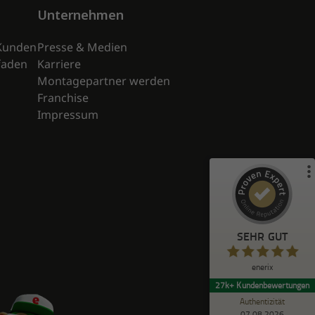
Unternehmen
Kunden
Presse & Medien
Kundenbewertungen und Erfahrungen zu
tfaden
Karriere
)
Profile
89
(
enerix
Montagepartner werden
%
98
SEHR GUT
Franchise
Empfehlungen auf
Impressum
ProvenExpert.com
5,00
/
4,76
4.738
23k+
119
Bewertungen von
Bewertungen auf
anderen Quellen
ProvenExpert.com
Blick aufs ProvenExpert-Profil werfen
SEHR GUT
Anonym
5,00
enerix
Telefonisch erreichbar - freundlich -
27k+
Kundenbewertungen
kompetenter schneller Service
Authentizität
07.08.2026