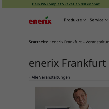
Direkt zum Inhalt wechseln
Dein PV-Komplett-Paket ab 99€/Monat
Produkte
Service
Hauptnavigation
Startseite
•
enerix Frankfurt – Veranstalt
enerix Frankfurt
« Alle Veranstaltungen