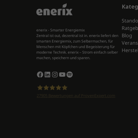
Kateg
Stando
Ratgeb
enerix - Smarter Energiemix
Blog
Zentral ist out, dezentral ist in. enerix liefert den
smarten Energiemix, zum Selbermachen, für
Verans
Menschen mit Köpfchen und Begeisterung für
Herstel
moderne Technik. enerix – Strom einfach selber
machen, speichern und sparen.
Facebook
LinkedIn
Instagram
YouTube
Spotify
27905
Bewertungen auf ProvenExpert.com
enerix