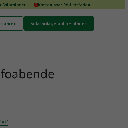
n Solarplaner
Kostenloser PV-Leitfaden
inbaren
Solaranlage online planen
Infoabende
urt/