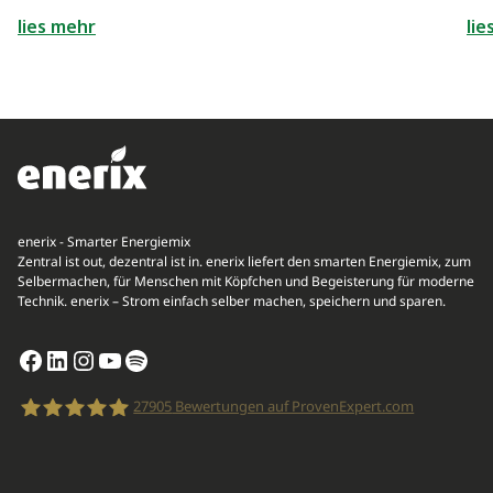
lies mehr
lie
enerix - Smarter Energiemix
Zentral ist out, dezentral ist in. enerix liefert den smarten Energiemix, zum
Selbermachen, für Menschen mit Köpfchen und Begeisterung für moderne
Technik. enerix – Strom einfach selber machen, speichern und sparen.
Facebook
LinkedIn
Instagram
YouTube
Spotify
27905
Bewertungen auf ProvenExpert.com
enerix